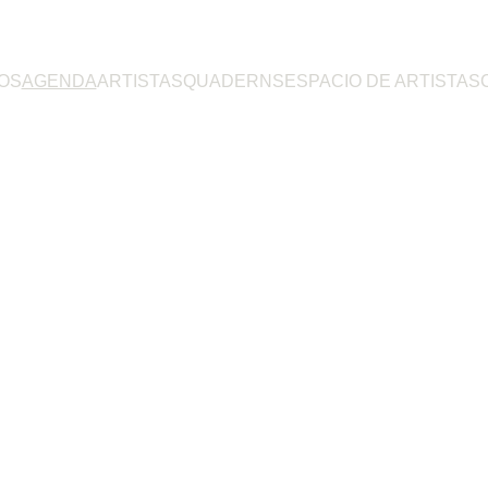
OS
AGENDA
ARTISTAS
QUADERNS
ESPACIO DE ARTISTAS
Agenda Illa Músics
La programación.
ertos de música clásica y jazz en distintos espacios de Mal